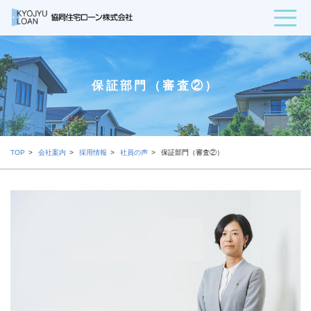
保証部門（審査②）
TOP
会社案内
採用情報
社員の声
保証部門（審査②）